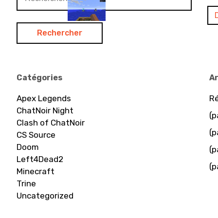
Catégories
Ar
Apex Legends
Ré
ChatNoir Night
(p
Clash of ChatNoir
(p
CS Source
Doom
(p
Left4Dead2
(p
Minecraft
Trine
Uncategorized