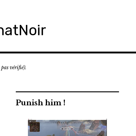
hatNoir
pas vérifié).
Punish him !