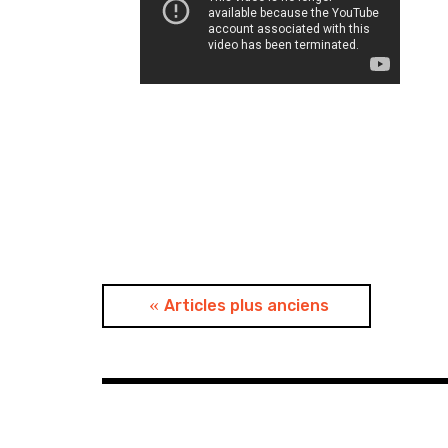
Navigation
Articles plus anciens
des
articles