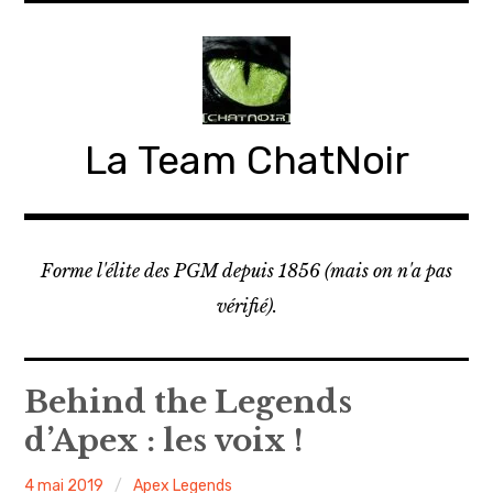
Accéder
au
contenu
principal
La Team ChatNoir
Forme l'élite des PGM depuis 1856 (mais on n'a pas
vérifié).
Behind the Legends
d’Apex : les voix !
Manakel
4 mai 2019
Apex Legends